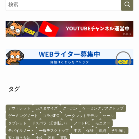
タグ
アウトレット
カスタマイズ
クーポン
ゲーミングデスクトップ
ゲーミングノート
コラボPC
シークレットモデル
セール
タブレット
ドスパラ（分割払い）
ノートPC
モニター
モバイルノート
一般デスクトップ
中古
保証
即納
学生向け
安く買う方法
比較
評判
買取