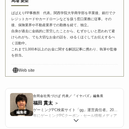
馬場 愛梨
ばばえりFP事務所 代表。関西学院大学商学部を卒業後、銀行でク
レジットカードやカードローンなどを扱う窓口業務に従事。その
後、保険業界や不動産業界での勤務を経て、独立。
自身が過去に金銭的に苦労したことから、むずかしいと思われて避
けられがち、でも大切なお金の話を、ゆるくほぐしてお伝えするべ
く活動中。
これまで1,000本以上のお金に関する解説記事に携わり、執筆や監修
を担当。
Web site
合同会社気づけば 代表／「イヤバズ」編集長
福田 貫太
ゲーミングPC検索サイト「gg」運営責任者。2018
年にゲーミングPCクーポン・セール情報メディア
「イヤバズ」の運営を開始。2022年に合同会社気
づけばを設立し、BTOメーカーと連携した限定ク