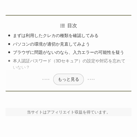
ーポン配布や共同キャンペーンを推進する。
2025年より、国内最大級のゲーミングPC・BTO検
索サイト「gg」を立ち上げ、価格/在庫/セール情報
を整理・可視化し、メーカー横断で比較検討しや
目次
すい環境を構築している。業界歴10年以上。
まずは利用したクレカの種類を確認してみる
パソコンの環境が適切か見直してみよう
ブラウザに問題がないのなら、入力エラーの可能性を疑う
本人認証パスワード（3Dセキュア）の設定や対応を忘れて
いない？
もっと見る
当サイトはアフィリエイト収益を得ています。