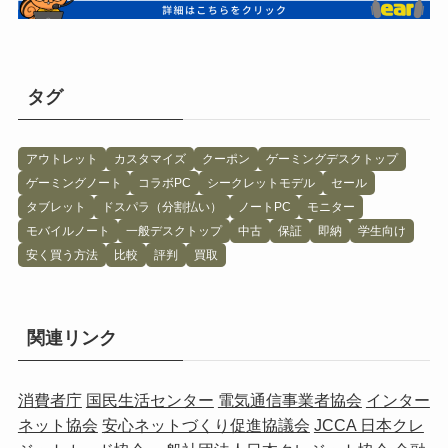
タグ
アウトレット
カスタマイズ
クーポン
ゲーミングデスクトップ
ゲーミングノート
コラボPC
シークレットモデル
セール
タブレット
ドスパラ（分割払い）
ノートPC
モニター
モバイルノート
一般デスクトップ
中古
保証
即納
学生向け
安く買う方法
比較
評判
買取
関連リンク
消費者庁
国民生活センター
電気通信事業者協会
インター
ネット協会
安心ネットづくり促進協議会
JCCA 日本クレ