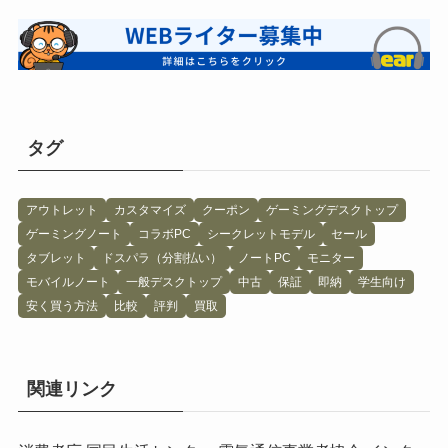
タグ
アウトレット
カスタマイズ
クーポン
ゲーミングデスクトップ
ゲーミングノート
コラボPC
シークレットモデル
セール
タブレット
ドスパラ（分割払い）
ノートPC
モニター
モバイルノート
一般デスクトップ
中古
保証
即納
学生向け
安く買う方法
比較
評判
買取
関連リンク