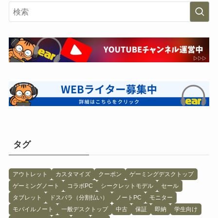
タグ
アウトレット
カスタマイズ
クーポン
ゲーミングデスクトップ
ゲーミングノート
コラボPC
シークレットモデル
セール
タブレット
ドスパラ（分割払い）
ノートPC
モニター
モバイルノート
一般デスクトップ
中古
保証
即納
学生向け