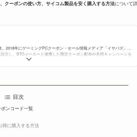
、クーポンの使い方、サイコム製品を安く購入する方法
について
者。2018年にゲーミングPCクーポン・セール情報メディア「イヤバズ」の
を設立し、BTOメーカーと連携した限定クーポン配布や共同キャンペーンを
・BTO検索サイト「gg」を立ち上げ、価格/在庫/セール情報を整理・可視化
を構築している。業界歴10年以上。
目次
クーポンコード一覧
をお得に購入する方法