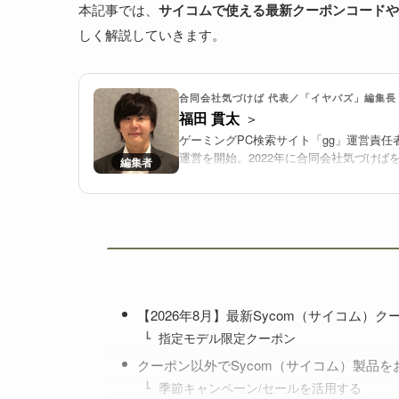
本記事では、
サイコムで使える最新クーポンコードや
しく解説していきます。
合同会社気づけば 代表／「イヤバズ」編集長
福田 貫太
ゲーミングPC検索サイト「gg」運営責任
運営を開始。2022年に合同会社気づけば
推進する。
2025年より、国内最大級のゲーミングPC
し、メーカー横断で比較検討しやすい環境
【2026年8月】最新Sycom（サイコム）
指定モデル限定クーポン
クーポン以外でSycom（サイコム）製品
季節キャンペーン/セールを活用する