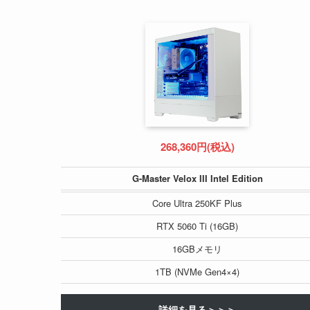
268,360円(税込)
G-Master Velox III Intel Edition
Core Ultra 250KF Plus
RTX 5060 Ti (16GB)
16GBメモリ
1TB (NVMe Gen4×4)
詳細を見る＞＞＞