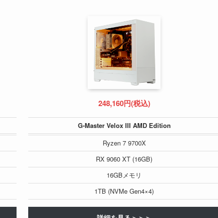
248,160円(税込)
G-Master Velox III AMD Edition
Ryzen 7 9700X
RX 9060 XT (16GB)
16GBメモリ
1TB (NVMe Gen4×4)
詳細を見る＞＞＞