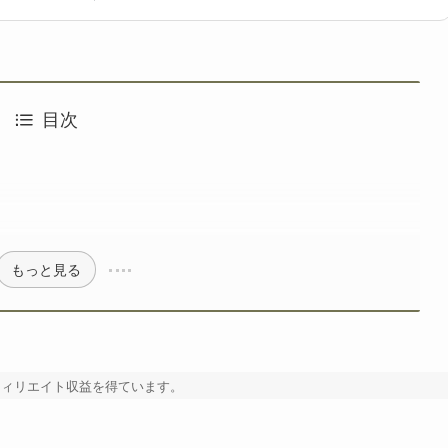
・BTO検索サイト「gg」を立ち上げ、価格/在庫/セール情報を整理・可視化
を構築している。業界歴10年以上。
目次
もっと見る
フィリエイト収益を得ています。