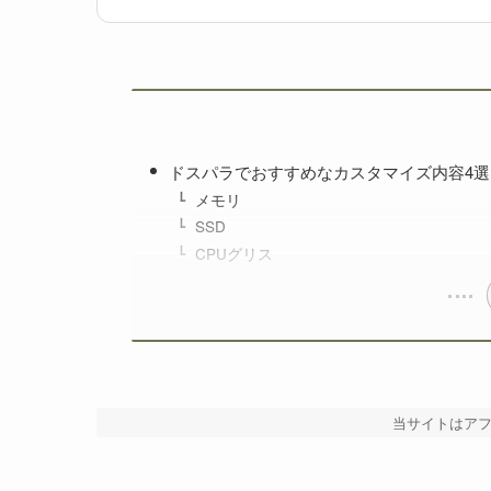
2025年より、国内最大級のゲーミングPC
し、メーカー横断で比較検討しやすい環境
ドスパラでおすすめなカスタマイズ内容4選
メモリ
SSD
CPUグリス
当サイトはア