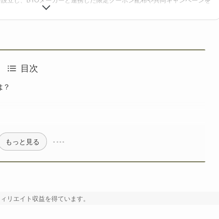
・BTO検索サイト「gg」を立ち上げ、価格/在庫/セール情報を整理・可視化
を構築している。業界歴10年以上。
目次
は？
もっと見る
フィリエイト収益を得ています。