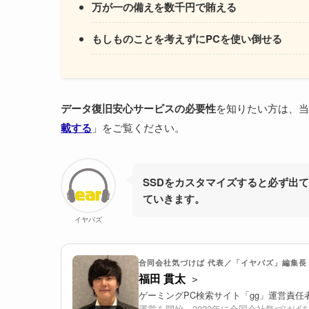
万が一の備えを数千円で賄える
もしものことを考えずにPCを使い倒せる
データ復旧安心サービスの必要性
を知りたい方は、当
載する
」をご覧ください。
SSDをカスタマイズすると必ず出
ていきます。
イヤバズ
合同会社気づけば 代表／「イヤバズ」編集長
福田 貫太
ゲーミングPC検索サイト「gg」運営責任
運営を開始。2022年に合同会社気づけば