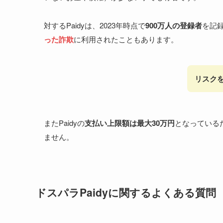
対するPaidyは、2023年時点で
900万人の登録者
を記
った詐欺
に利用されたこともあります。
リスク
またPaidyの
支払い上限額は最大30万円
となっている
ません。
ドスパラPaidyに関するよくある質問