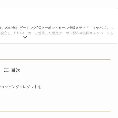
者。2018年にゲーミングPCクーポン・セール情報メディア「イヤバズ」の
を設立し、BTOメーカーと連携した限定クーポン配布や共同キャンペーンを
・BTO検索サイト「gg」を立ち上げ、価格/在庫/セール情報を整理・可視化
を構築している。業界歴10年以上。
目次
友ショッピングクレジットを