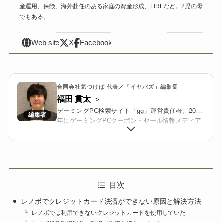
産運用、保険、海外赴任のある家庭の資産形成、FIREなど。2児の母
でもある。
Web site
X
Facebook
合同会社気づけば 代表／「イヤバズ」編集長
福田 貫太
ゲーミングPC検索サイト「gg」運営責任者。2018
年にゲーミングPCクーポン・セール情報メディア
「イヤバズ」の運営を開始。2022年に合同会社気
づけばを設立し、BTOメーカーと連携した限定ク
ーポン配布や共同キャンペーンを推進する。
2025年より、国内最大級のゲーミングPC・BTO検
索サイト「gg」を立ち上げ、価格/在庫/セール情報
を整理・可視化し、メーカー横断で比較検討しや
目次
すい環境を構築している。業界歴10年以上。
レノボでクレジットカード決済ができない原因と解決方法
レノボでは利用できないクレジットカードを使用していた