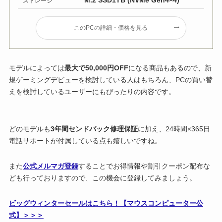
M.2 SSD1TB (NVMe Gen4×4)
ストレージ
このPCの詳細・価格を見る
モデルによっては
最大で50,000円OFF
になる商品もあるので、新
規ゲーミングデビューを検討している人はもちろん、PCの買い替
えを検討しているユーザーにもぴったりの内容です。
どのモデルも
3年間センドバック修理保証
に加え、24時間×365日
電話サポートが付属している点も嬉しいですね。
また
公式メルマガ登録
することでお得情報や割引クーポン配布な
ども行っておりますので、この機会に登録してみましょう。
ビッグウィンターセールはこちら！【マウスコンピューター公
式】＞＞＞