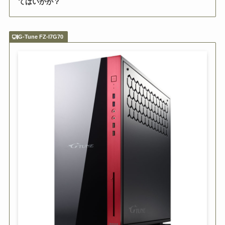
てはいかが？
G-Tune FZ-I7G70