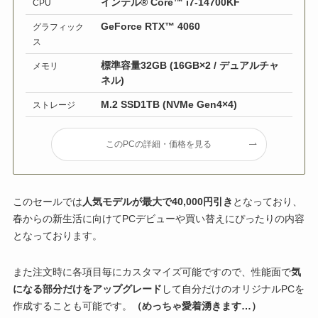
インテル® Core™ i7-14700KF
CPU
GeForce RTX™ 4060
グラフィック
ス
標準容量32GB (16GB×2 / デュアルチャ
メモリ
ネル)
M.2 SSD1TB (NVMe Gen4×4)
ストレージ
このPCの詳細・価格を見る
このセールでは
人気モデルが最大で40,000円引き
となっており、
春からの新生活に向けてPCデビューや買い替えにぴったりの内容
となっております。
また注文時に各項目毎にカスタマイズ可能ですので、性能面で
気
になる部分だけをアップグレード
して自分だけのオリジナルPCを
作成することも可能です。
（めっちゃ愛着湧きます…）