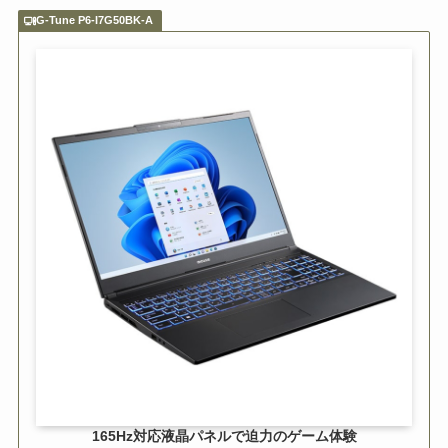
G-Tune P6-I7G50BK-A
165Hz対応液晶パネルで迫力のゲーム体験