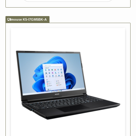
mouse K5-I7GM5BK-A