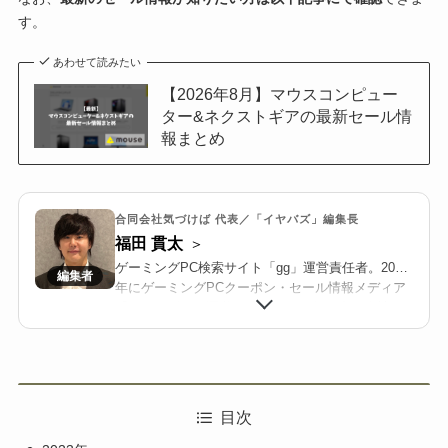
す。
あわせて読みたい
【2026年8月】マウスコンピュー
ター&ネクストギアの最新セール情
報まとめ
合同会社気づけば 代表／「イヤバズ」編集長
福田 貫太
ゲーミングPC検索サイト「gg」運営責任者。2018
年にゲーミングPCクーポン・セール情報メディア
「イヤバズ」の運営を開始。2022年に合同会社気
づけばを設立し、BTOメーカーと連携した限定ク
ーポン配布や共同キャンペーンを推進する。
2025年より、国内最大級のゲーミングPC・BTO検
索サイト「gg」を立ち上げ、価格/在庫/セール情報
を整理・可視化し、メーカー横断で比較検討しや
目次
すい環境を構築している。業界歴10年以上。