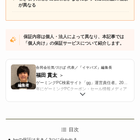
が異なる
保証内容は個人・法人によって異なり、本記事では
「個人向け」の保証サービスについて紹介します。
合同会社気づけば 代表／「イヤバズ」編集長
福田 貫太
ゲーミングPC検索サイト「gg」運営責任者。2018
年にゲーミングPCクーポン・セール情報メディア
「イヤバズ」の運営を開始。2022年に合同会社気
づけばを設立し、BTOメーカーと連携した限定ク
ーポン配布や共同キャンペーンを推進する。
2025年より、国内最大級のゲーミングPC・BTO検
索サイト「gg」を立ち上げ、価格/在庫/セール情報
を整理・可視化し、メーカー横断で比較検討しや
目次
すい環境を構築している。業界歴10年以上。
hpの保証は大きく3つに分かれる