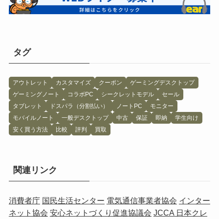
タグ
アウトレット
カスタマイズ
クーポン
ゲーミングデスクトップ
ゲーミングノート
コラボPC
シークレットモデル
セール
タブレット
ドスパラ（分割払い）
ノートPC
モニター
モバイルノート
一般デスクトップ
中古
保証
即納
学生向け
安く買う方法
比較
評判
買取
関連リンク
消費者庁
国民生活センター
電気通信事業者協会
インター
ネット協会
安心ネットづくり促進協議会
JCCA 日本クレ