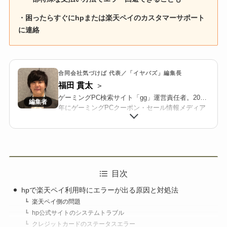
・困ったらすぐにhpまたは楽天ペイのカスタマーサポート
に連絡
合同会社気づけば 代表／「イヤバズ」編集長
福田 貫太
ゲーミングPC検索サイト「gg」運営責任者。2018
年にゲーミングPCクーポン・セール情報メディア
「イヤバズ」の運営を開始。2022年に合同会社気
づけばを設立し、BTOメーカーと連携した限定ク
ーポン配布や共同キャンペーンを推進する。
2025年より、国内最大級のゲーミングPC・BTO検
索サイト「gg」を立ち上げ、価格/在庫/セール情報
を整理・可視化し、メーカー横断で比較検討しや
目次
すい環境を構築している。業界歴10年以上。
hpで楽天ペイ利用時にエラーが出る原因と対処法
楽天ペイ側の問題
hp公式サイトのシステムトラブル
クレジットカードのステータスエラー