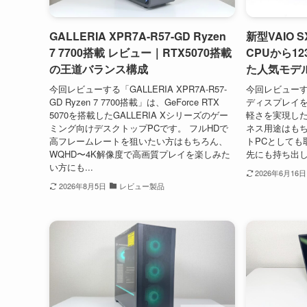
GALLERIA XPR7A-R57-GD Ryzen
新型VAIO 
7 7700搭載 レビュー｜RTX5070搭載
CPUから1
の王道バランス構成
た人気モデ
今回レビューする「GALLERIA XPR7A-R57-
今回レビューする
GD Ryzen 7 7700搭載」は、GeForce RTX
ディスプレイを
5070を搭載したGALLERIA Xシリーズのゲー
軽さを実現した
ミング向けデスクトップPCです。 フルHDで
ネス用途はも
高フレームレートを狙いたい方はもちろん、
トPCとしても
WQHD〜4K解像度で高画質プレイを楽しみた
先にも持ち出し
い方にも...
2026年6月16日
2026年8月5日
レビュー製品