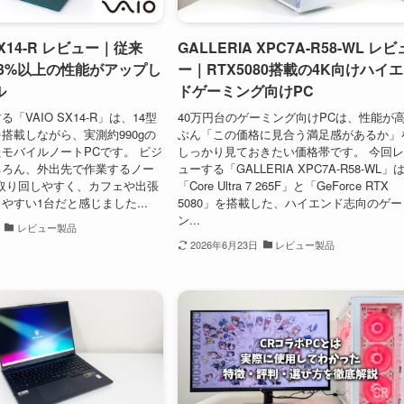
SX14-R レビュー｜従来
GALLERIA XPC7A-R58-WL レビ
23%以上の性能がアップし
ー｜RTX5080搭載の4K向けハイ
ル
ドゲーミング向けPC
「VAIO SX14-R」は、14型
40万円台のゲーミング向けPCは、性能が
搭載しながら、実測約990gの
ぶん「この価格に見合う満足感があるか」
モバイルノートPCです。 ビジ
しっかり見ておきたい価格帯です。 今回
ちろん、外出先で作業するノー
ューする「GALLERIA XPC7A-R58-WL」
取り回しやすく、カフェや出張
「Core Ultra 7 265F」と「GeForce RTX
やすい1台だと感じました...
5080」を搭載した、ハイエンド志向のゲー
ン...
レビュー製品
2026年6月23日
レビュー製品