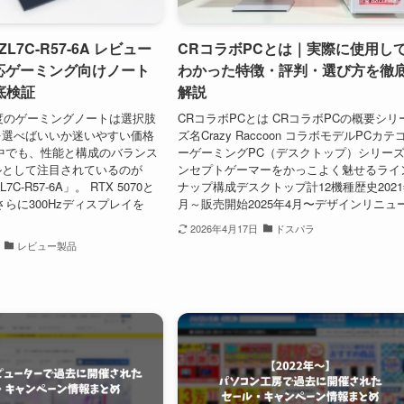
 ZL7C-R57-6A レビュー
CRコラボPCとは｜実際に使用し
対応ゲーミング向けノート
わかった特徴・評判・選び方を徹
底検証
解説
程度のゲーミングノートは選択肢
CRコラボPCとは CRコラボPCの概要シリ
を選べばいいか迷いやすい価格
ズ名Crazy Raccoon コラボモデルPCカテ
中でも、性能と構成のバランス
ーゲーミングPC（デスクトップ）シリー
ルとして注目されているのが
ンセプトゲーマーをかっこよく魅せるライ
L7C-R57-6A」。 RTX 5070と
ナップ構成デスクトップ計12機種歴史2021
 7、さらに300Hzディスプレイを
月～販売開始2025年4月〜デザインリニュー.
2026年4月17日
ドスパラ
レビュー製品