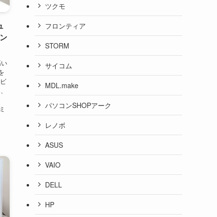
ツクモ
ュ
フロンティア
エン
STORM
高い
サイコム
を
レビ
MDL.make
は、
パソコンSHOPアーク
ミ
レノボ
ASUS
VAIO
DELL
HP