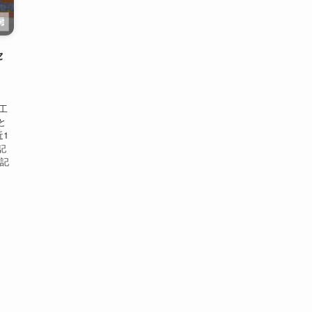
セ
工
と
近1
記
下記