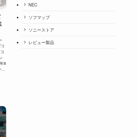
NEC
て
ソフマップ
底
ソニーストア
ー
レビュー製品
ゴリ
ズコ
ン
年8
..