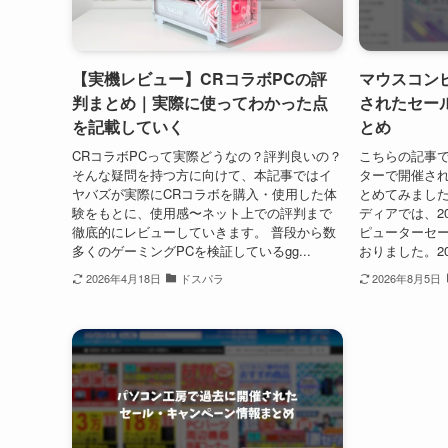
【実機レビュー】CRコラボPCの評
マウスコン
判まとめ｜実際に使ってわかった点
されたセー
を記載していく
とめ
CRコラボPCって実際どうなの？評判良いの？
こちらの記事
そんな疑問を持つ方に向けて、本記事ではイ
ターで開催さ
ヤバズが実際にCRコラボを購入・使用した体
とめてみました。 
験をもとに、使用感〜ネット上での評判まで
ディアでは、2
徹底的にレビューしていきます。 普段から数
ピューターセ
多くのゲーミングPCを検証しているgg...
おりました。20
2026年4月18日
ドスパラ
2026年8月5日