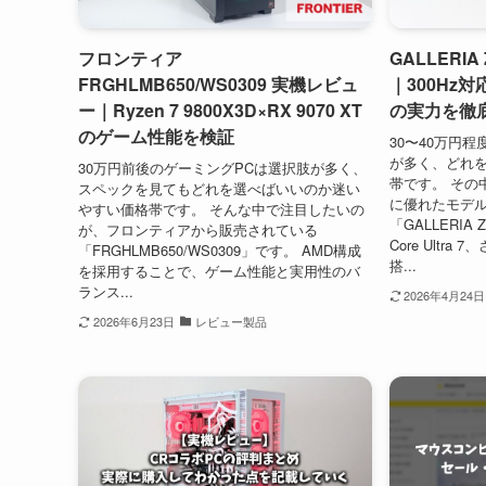
フロンティア
GALLERIA
FRGHLMB650/WS0309 実機レビュ
｜300Hz
ー｜Ryzen 7 9800X3D×RX 9070 XT
の実力を徹
のゲーム性能を検証
30〜40万円
が多く、どれ
30万円前後のゲーミングPCは選択肢が多く、
帯です。 その
スペックを見てもどれを選べばいいのか迷い
に優れたモデ
やすい価格帯です。 そんな中で注目したいの
「GALLERIA Z
が、フロンティアから販売されている
Core Ultra
「FRGHLMB650/WS0309」です。 AMD構成
搭...
を採用することで、ゲーム性能と実用性のバ
ランス...
2026年4月24日
2026年6月23日
レビュー製品